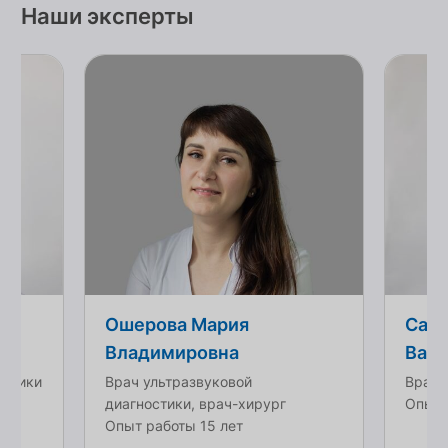
Наши эксперты
Ошерова Мария
Саф
Владимировна
Васи
остики
Врач ультразвуковой
Врач 
диагностики, врач-хирург
Опыт 
Опыт работы 15 лет