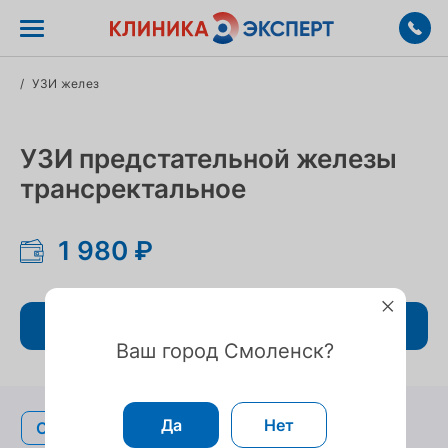
/
УЗИ желез
УЗИ предстательной железы
трансректальное
1 980 ₽
Записаться
Ваш город Смоленск?
Да
Нет
Описание
Описание
Подготовка
Подготовка
Показания
Показания