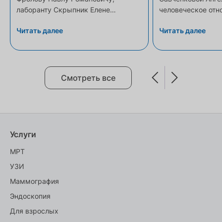
лаборанту Скрыпник Елене
человеческое отн
Анатольевне, администратору
проблеме, за вним
Читать далее
Читать далее
Савченковой Ангелине. Беда не
профессионализм 
приходит по плану, мы не можем
лицом и душой
записаться на обследование "н...
Смотреть все
Услуги
МРТ
УЗИ
Маммография
Эндоскопия
Для взрослых