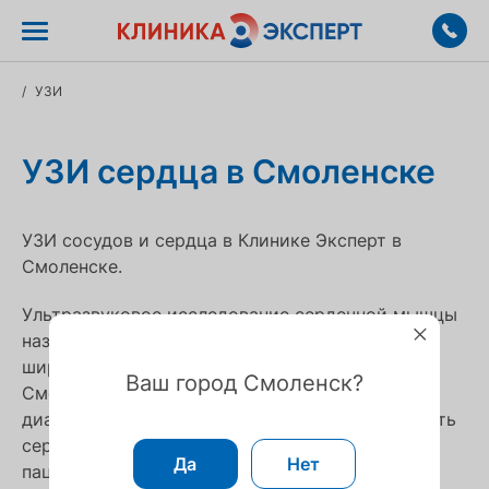
/
УЗИ
УЗИ сердца в Смоленске
УЗИ сосудов и сердца в Клинике Эксперт в
Смоленске.
Ультразвуковое исследование сердечной мышцы
называется эхокардиография. Эта процедура
широко практикуется в Клинике Эксперт в
Ваш город Смоленск?
Смоленске и заключается в том, что врач-
диагност направляет датчик аппарата на область
сердца. Устройство пропускает через тело
Да
Нет
пациента ультразвук, органы поглощают его