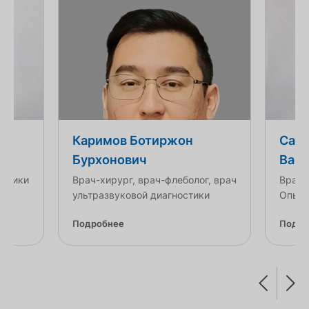
Каримов Ботиржон
Саф
Бурхонович
Васи
остики
Врач-хирург, врач-флеболог, врач
Врач 
ультразвуковой диагностики
Опыт 
Подробнее
Подро