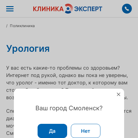
/
Поликлиника
Урология
У вас есть какие-то проблемы со здоровьем?
Интернет под рукой, однако вы пока не уверены,
что уролог - именно тот доктор, к которому вам
стоило бы обратиться? Тогда читайте далее –
возможно, вы получите ответы на свои вопросы.
Ваш город Смоленск?
Специалист в этой области медицины занимается
диагностикой и лечением заболеваний
мочеполовой системы в Клинике Эксперт в
Да
Нет
Смоленске. Чтобы узнать, может ли быть у вас