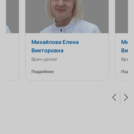
Михайлова Елена
Миха
Викторовна
Викт
Врач-уролог
Врач-
Подробнее
Подро