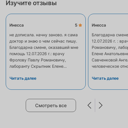
Изучите отзывы
Инесса
5
Инесса
не дописала. начну заново. я сама
Благодарна смене
доктор и знаю о чем сейчас пишу.
12.07.2026 г. : в
Благодарна смене, оказавшей мне
Романовичу, лабо
помощь 12.07.2026 г.: врачу
Елене Анатольевн
Фролову Павлу Романовичу,
Савченковой Анге
лаборанту Скрыпник Елене
человеческое отн
Анатольевне, администратору
проблеме, за вним
Читать далее
Читать далее
Савченковой Ангелине. Беда не
профессионализм 
приходит по плану, мы не можем
лицом и душой
записаться на обследование "н...
Смотреть все